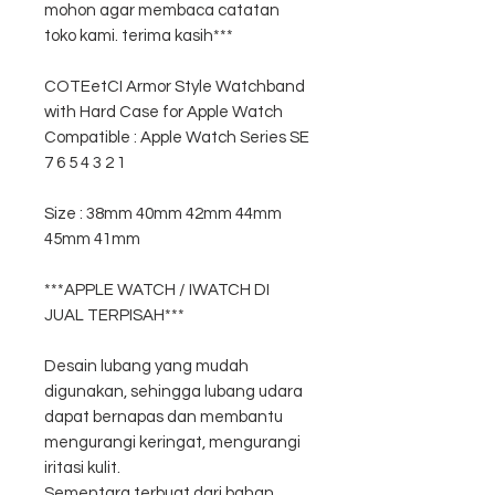
mohon agar membaca catatan
toko kami. terima kasih***
COTEetCI Armor Style Watchband
with Hard Case for Apple Watch
Compatible : Apple Watch Series SE
7 6 5 4 3 2 1
Size : 38mm 40mm 42mm 44mm
45mm 41mm
***APPLE WATCH / IWATCH DI
JUAL TERPISAH***
Desain lubang yang mudah
digunakan, sehingga lubang udara
dapat bernapas dan membantu
mengurangi keringat, mengurangi
iritasi kulit.
Sementara terbuat dari bahan