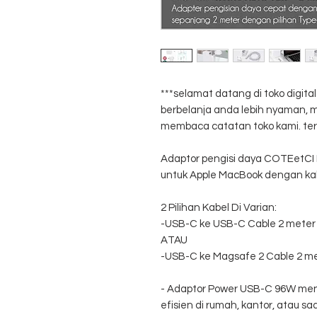
***selamat datang di toko digit
berbelanja anda lebih nyaman
membaca catatan toko kami. ter
Adaptor pengisi daya COTEetCI
untuk Apple MacBook dengan kab
2 Pilihan Kabel Di Varian:
-USB-C ke USB-C Cable 2 meter
ATAU
-USB-C ke Magsafe 2 Cable 2 m
- Adaptor Power USB-C 96W men
efisien di rumah, kantor, atau s