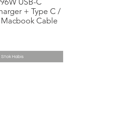
 96W USB-C
arger + Type C /
 Macbook Cable
ga
Stok Habis