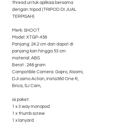
thread untuk aplikasi bersama
dengan tripod (TRIPOD DI JUAL
TERPISAH)
Merk: SHOOT
Model: XTGP-456
Panjang: 24.2 cm dan dapat di
panjang kan hingga 53 cm
material: ABS
Berat : 248 gram
Compatible Camera: Gopro, XIaomi,
DJI osmo Action, Insta360 One R,
Brica, SJ Cam,
isi paket:
1 x 3 way monopod
1 x thumb screw
1 x lanyard