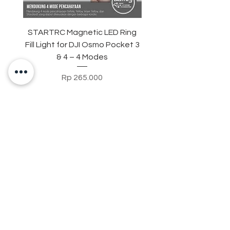
STARTRC Magnetic LED Ring
STARTRC Macro Lens f
Fill Light for DJI Osmo Pocket 3
& 4 – 4 Modes
Harga
Rp 265.000
Contact Us
+628123788337