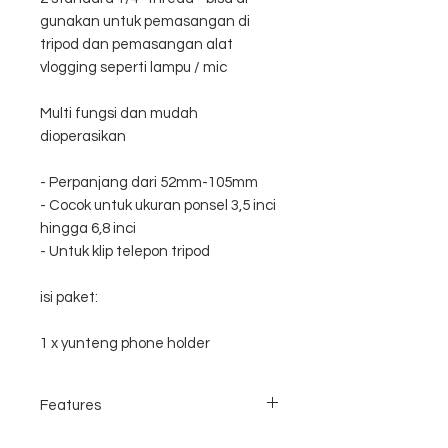
gunakan untuk pemasangan di
tripod dan pemasangan alat
vlogging seperti lampu / mic
Multi fungsi dan mudah
dioperasikan
- Perpanjang dari 52mm-105mm
- Cocok untuk ukuran ponsel 3,5 inci
hingga 6,8 inci
- Untuk klip telepon tripod
isi paket:
1 x yunteng phone holder
Features
- Perpanjang dari 52mm-105mm