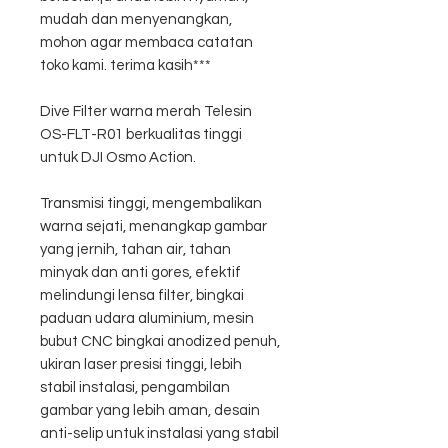
mudah dan menyenangkan,
mohon agar membaca catatan
toko kami. terima kasih***
Dive Filter warna merah Telesin
OS-FLT-R01 berkualitas tinggi
untuk DJI Osmo Action.
Transmisi tinggi, mengembalikan
warna sejati, menangkap gambar
yang jernih, tahan air, tahan
minyak dan anti gores, efektif
melindungi lensa filter, bingkai
paduan udara aluminium, mesin
bubut CNC bingkai anodized penuh,
ukiran laser presisi tinggi, lebih
stabil instalasi, pengambilan
gambar yang lebih aman, desain
anti-selip untuk instalasi yang stabil