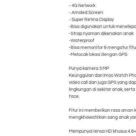
- 4G Network
- Amoled Screen
- Super Retina Display
-Bisa digunakan untuk menelepon,
-Strap nyaman dikenakan anak
-Waterproof
-Bisa memonitor & mengatur fitu
-Melacak lokasi dengan GPS
Punya kamera 5 MP
Keunggulan dari Imoo Watch Pho
video call dan juga GPS yang d
lingkungan di sekitar anak, sert
face.
Fitur ini memberikan rasa aman 
mengkhawatirkan sang anak yang
Mempunyai lensa HD khusus 4.6×