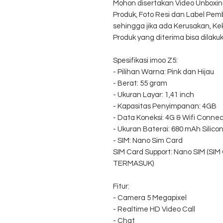
Mohon disertakan Video Unboxin
Produk, Foto Resi dan Label Pemb
sehingga jika ada Kerusakan, K
Produk yang diterima bisa dilaku
Spesifikasi imoo Z5:
- Pilihan Warna: Pink dan Hijau
- Berat: 55 gram
- Ukuran Layar: 1,41 inch
- Kapasitas Penyimpanan: 4GB
- Data Koneksi: 4G & Wifi Connec
- Ukuran Baterai: 680 mAh Silic
- SIM: Nano Sim Card
SIM Card Support: Nano SIM (SI
TERMASUK)
Fitur:
- Camera 5 Megapixel
- Realtime HD Video Call
- Chat