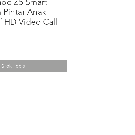
moo Z5 Smart
 Pintar Anak
f HD Video Call
rga
Stok Habis