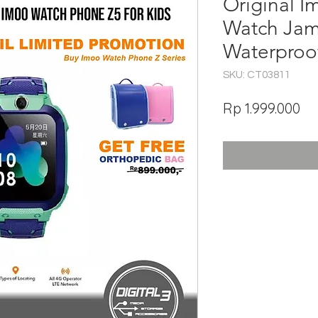
Original I
Watch Jam
Waterproo
SKU: CT03811
Ha
Rp 1.999.000