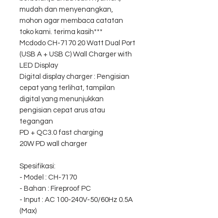
mudah dan menyenangkan,
mohon agar membaca catatan
toko kami. terima kasih***
Mcdodo CH-7170 20 Watt Dual Port
(USB A + USB C) Wall Charger with
LED Display
Digital display charger : Pengisian
cepat yang terlihat, tampilan
digital yang menunjukkan
pengisian cepat arus atau
tegangan
PD + QC3.0 fast charging
20W PD wall charger
Spesifikasi:
- Model : CH-7170
- Bahan : Fireproof PC
- Input : AC 100-240V-50/60Hz 0.5A
(Max)