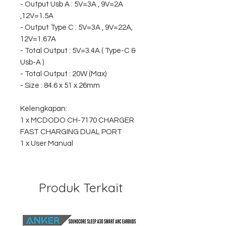
- Output Usb A : 5V=3A , 9V=2A
,12V=1.5A
- Output Type C : 5V=3A , 9V=22A,
12V=1.67A
- Total Output : 5V=3.4A ( Type-C &
Usb-A )
- Total Output : 20W (Max)
- Size : 84.6 x 51 x 26mm
Kelengkapan:
1 x MCDODO CH-7170 CHARGER
FAST CHARGING DUAL PORT
1 x User Manual
Produk Terkait