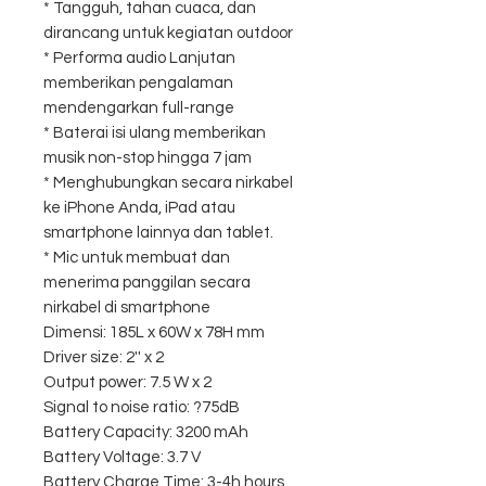
* Tangguh, tahan cuaca, dan
dirancang untuk kegiatan outdoor
* Performa audio Lanjutan
memberikan pengalaman
mendengarkan full-range
* Baterai isi ulang memberikan
musik non-stop hingga 7 jam
* Menghubungkan secara nirkabel
ke iPhone Anda, iPad atau
smartphone lainnya dan tablet.
* Mic untuk membuat dan
menerima panggilan secara
nirkabel di smartphone
Dimensi: 185L x 60W x 78H mm
Driver size: 2'' x 2
Output power: 7.5 W x 2
Signal to noise ratio: ?75dB
Battery Capacity: 3200 mAh
Battery Voltage: 3.7 V
Battery Charge Time: 3-4h hours