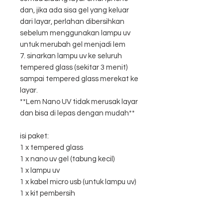
dan, jika ada sisa gel yang keluar
dari layar, perlahan dibersihkan
sebelum menggunakan lampu uv
untuk merubah gel menjadi lem
7. sinarkan lampu uv ke seluruh
tempered glass (sekitar 3 menit)
sampai tempered glass merekat ke
layar.
**Lem Nano UV tidak merusak layar
dan bisa di lepas dengan mudah**
isi paket:
1 x tempered glass
1 x nano uv gel (tabung kecil)
1 x lampu uv
1 x kabel micro usb (untuk lampu uv)
1 x kit pembersih