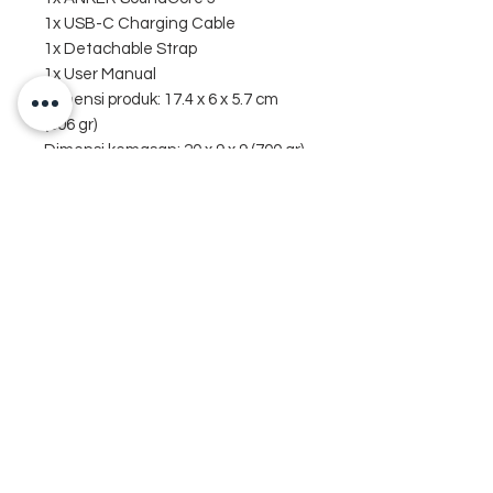
1x USB-C Charging Cable
1x Detachable Strap
1x User Manual
Dimensi produk: 17.4 x 6 x 5.7 cm
(506 gr)
Dimensi kemasan: 20 x 9 x 9 (700 gr)
Produk Terkait