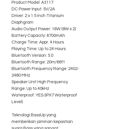
Product Model: A3117
DC Power Input: 5V/2A
Driver: 2 x 1.5 inch Titanium
Diaphgram
Audio Output Power: 16W (8W x 2)
Battery Capacity: 6700mAh
Charge Time: Appr. 4 Hours
Playing Time: Up to 24 Hours
Bluetooth Version: 5.0
Bluetooth Range: 20m/66ft
Bluetooth Frequency Range: 2402-
2480 MHz
Speaker Unit High Frequency
Range: Up to 40kHz
Waterproof: YES (IPX7 Waterproof
Level)
Teknologi BassUp yang
memberikan jaminan kepastian
suara Bass yang sangat